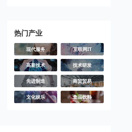
雅安市
巴中市
资阳市
阿坝藏族羌族
甘孜藏族自治
凉山彝族自治
自治州
州
州
热门产业
现代服务
互联网IT
高新技术
技术研发
先进制造
商贸贸易
文化娱乐
食品饮料