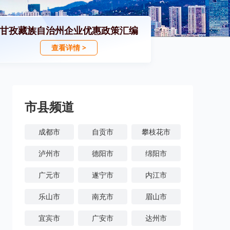
甘孜藏族自治州企业优惠政策汇编
查看详情 >
市县频道
成都市
自贡市
攀枝花市
泸州市
德阳市
绵阳市
广元市
遂宁市
内江市
乐山市
南充市
眉山市
宜宾市
广安市
达州市